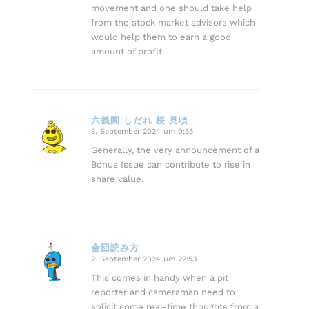
movement and one should take help
from the stock market advisors which
would help them to earn a good
amount of profit.
六義園 しだれ 桜 見頃
3. September 2024 um 0:55
sagte:
Generally, the very announcement of a
Bonus Issue can contribute to rise in
share value.
金団読み方
2. September 2024 um 22:53
sagte:
This comes in handy when a pit
reporter and cameraman need to
solicit some real-time thoughts from a