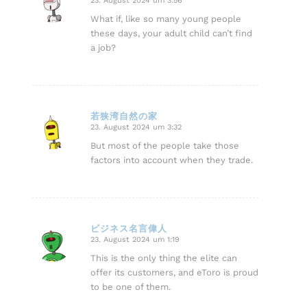
23. August 2024 um 3:56
sagte:
What if, like so many young people
these days, your adult child can’t find
a job?
若狭湾自然の家
23. August 2024 um 3:32
sagte:
But most of the people take those
factors into account when they trade.
ビジネス名言偉人
23. August 2024 um 1:19
sagte:
This is the only thing the elite can
offer its customers, and eToro is proud
to be one of them.