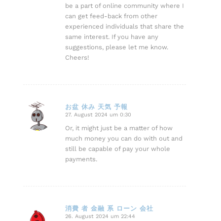
be a part of online community where I
can get feed-back from other
experienced individuals that share the
same interest. If you have any
suggestions, please let me know.
Cheers!
お盆 休み 天気 予報
27. August 2024 um 0:30
sagte:
Or, it might just be a matter of how
much money you can do with out and
still be capable of pay your whole
payments.
消費 者 金融 系 ローン 会社
26. August 2024 um 22:44
sagte: