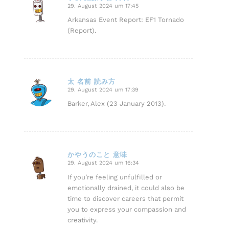
29. August 2024 um 17:45
sagte:
Arkansas Event Report: EF1 Tornado
(Report).
太 名前 読み方
29. August 2024 um 17:39
sagte:
Barker, Alex (23 January 2013).
かやうのこと 意味
29. August 2024 um 16:34
sagte:
If you’re feeling unfulfilled or
emotionally drained, it could also be
time to discover careers that permit
you to express your compassion and
creativity.