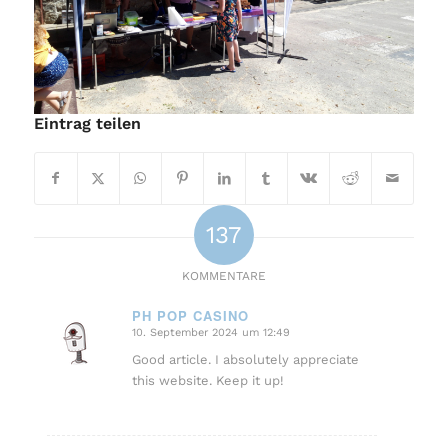
Eintrag teilen
137
KOMMENTARE
PH POP CASINO
10. September 2024 um 12:49
sagte:
Good article. I absolutely appreciate
this website. Keep it up!