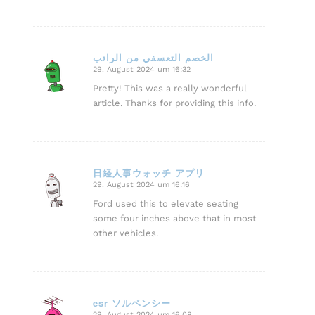
الخصم التعسفي من الراتب
29. August 2024 um 16:32
sagte:
Pretty! This was a really wonderful
article. Thanks for providing this info.
日経人事ウォッチ アプリ
29. August 2024 um 16:16
sagte:
Ford used this to elevate seating
some four inches above that in most
other vehicles.
esr ソルベンシー
29. August 2024 um 16:08