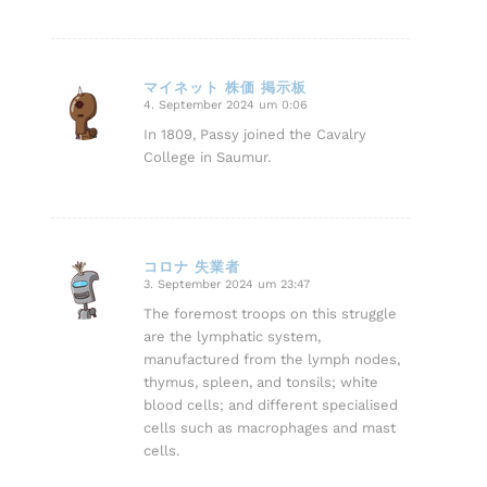
マイネット 株価 掲示板
4. September 2024 um 0:06
sagte:
In 1809, Passy joined the Cavalry
College in Saumur.
コロナ 失業者
3. September 2024 um 23:47
sagte:
The foremost troops on this struggle
are the lymphatic system,
manufactured from the lymph nodes,
thymus, spleen, and tonsils; white
blood cells; and different specialised
cells such as macrophages and mast
cells.