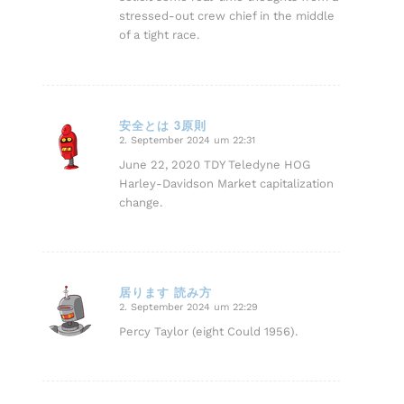
stressed-out crew chief in the middle
of a tight race.
安全とは 3原則
2. September 2024 um 22:31
sagte:
June 22, 2020 TDY Teledyne HOG
Harley-Davidson Market capitalization
change.
居ります 読み方
2. September 2024 um 22:29
sagte:
Percy Taylor (eight Could 1956).