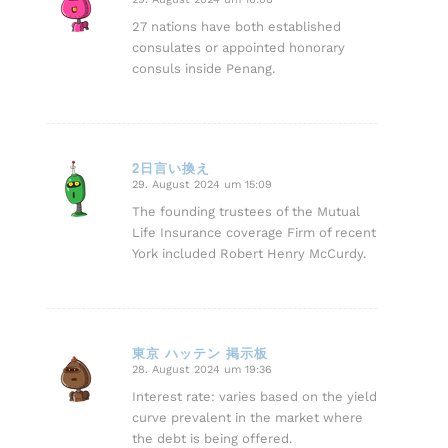
sagte:
27 nations have both established
consulates or appointed honorary
consuls inside Penang.
2日言い換え
29. August 2024 um 15:09
sagte:
The founding trustees of the Mutual
Life Insurance coverage Firm of recent
York included Robert Henry McCurdy.
東京 ハッテン 掲示板
28. August 2024 um 19:36
sagte:
Interest rate: varies based on the yield
curve prevalent in the market where
the debt is being offered.