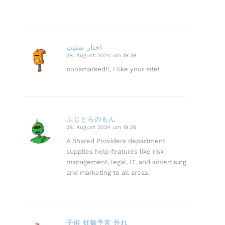
اختار ستيب
29. August 2024 um 19:39
sagte:
bookmarked!!, I like your site!
ふじとらのもん
29. August 2024 um 19:26
sagte:
A Shared Providers department
supplies help features like risk
management, legal, IT, and advertising
and marketing to all areas.
子供 妊娠予言 外れ