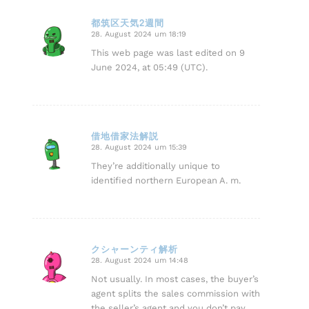
都筑区天気2週間
28. August 2024 um 18:19
sagte:
This web page was last edited on 9
June 2024, at 05:49 (UTC).
借地借家法解説
28. August 2024 um 15:39
sagte:
They’re additionally unique to
identified northern European A. m.
クシャーンティ解析
28. August 2024 um 14:48
sagte:
Not usually. In most cases, the buyer’s
agent splits the sales commission with
the seller’s agent and you don’t pay